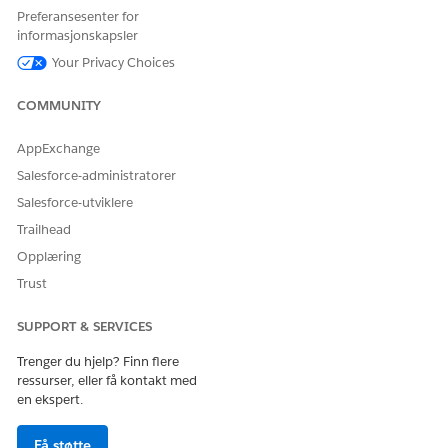
Preferansesenter for
Tildele tillatelser
informasjonskapsler
Your Privacy Choices
NAVN PÅ
BESKRIVELSE
PERSONAS
TILLATELSESSETTL
COMMUNITY
ISENS
Tids for utforming
Gi Opprette-,
Administrator for
AppExchange
av
Lese-, Oppdatere-
frekvensbehandli
Salesforce-administratorer
frekvensbehandli
og Slette-tilgang
ng
ng
til alle objekter for
Salesforce-utviklere
behandling av
Tidsbruker av
Trailhead
tidsgrad for
Rate
utforming.
Management
Opplæring
Design
Trust
Kjøretid for
Gi lesetilgang til
Leder for
SUPPORT & SERVICES
frekvensbehandli
alle funksjoner for
frekvensbehandli
ng
behandling av
ng
Trenger du hjelp? Finn flere
kjøretidsfrekvens.
ressurser, eller få kontakt med
Kjøretidsbruker
en ekspert.
for
frekvensbehandli
ng
Få støtte