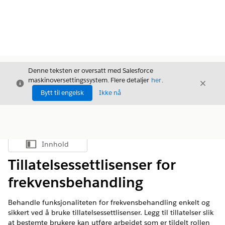
Denne teksten er oversatt med Salesforce
maskinoversettingssystem. Flere detaljer
her
.
Avslutt
Avslut
Avslutt
Bytt til engelsk
Ikke nå
Innhold
Vis innholdsfortegnelse
Tillatelsessettlisenser for
frekvensbehandling
Behandle funksjonaliteten for frekvensbehandling enkelt og
sikkert ved å bruke tillatelsessettlisenser. Legg til tillatelser slik
at bestemte brukere kan utføre arbeidet som er tildelt rollen