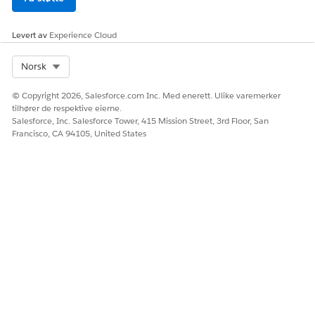
Gå til Firmainformasjon i Oppsett for å vise antall
Levert av
Experience Cloud
tillatelsessettlisenser for frekvensbehandling som er
tilgjengelig i organisasjonen.
Select Org
Norsk
Hvis du trenger tillatelsessettlisenser i tillegg til de som leveres
av Rate Management-lisensen aktivert i organisasjonen,
© Copyright 2026, Salesforce.com Inc. Med enerett. Ulike varemerker
kontakter du din Salesforce-kundeansvarlige.
tilhører de respektive eierne.
Salesforce, Inc. Salesforce Tower, 415 Mission Street, 3rd Floor, San
SE OGSÅ:
Francisco, CA 94105, United States
Vise og behandle brukere
Opprette eller klone profiler
Tillatelsessettlisenser
HJALP DENNE ARTIKKELEN MED Å LØSE PROBLEMET DITT?
La oss få vite det slik at vi kan forbedre!
Ja
Nei