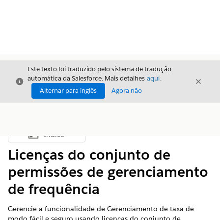
Este texto foi traduzido pelo sistema de tradução
automática da Salesforce. Mais detalhes
aqui
.
Fechar
Fecha
Fechar
Alternar para inglês
Agora não
Índice
Mostrar índice
Licenças do conjunto de
permissões de gerenciamento
de frequência
Gerencie a funcionalidade de Gerenciamento de taxa de
modo fácil e seguro usando licenças do conjunto de