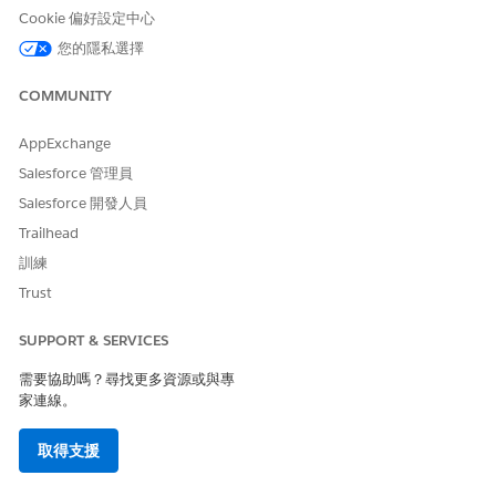
Cookie 偏好設定中心
匯率管理執行階段
提供所有執行階段
比率管理經理
管理功能的讀取存
您的隱私選擇
比率管理執行階段
取權。
使用者
COMMUNITY
若要檢視您組織中可用的「比率管理」權限集授權計數,請前往「設
AppExchange
定」中的「公司資訊」。
Salesforce 管理員
如果您需要在組織中已啟用「比率管理」授權提供的權限集授權以
Salesforce 開發人員
外,請連絡您的 Salesforce 帳戶主管。
Trailhead
另請參照：
訓練
檢視及管理使用者
Trust
建立或複製設定檔
權限集授權
SUPPORT & SERVICES
需要協助嗎？尋找更多資源或與專
家連線。
此文章是否解決您的問題？
取得支援
請讓我們知道，以便我們改進！