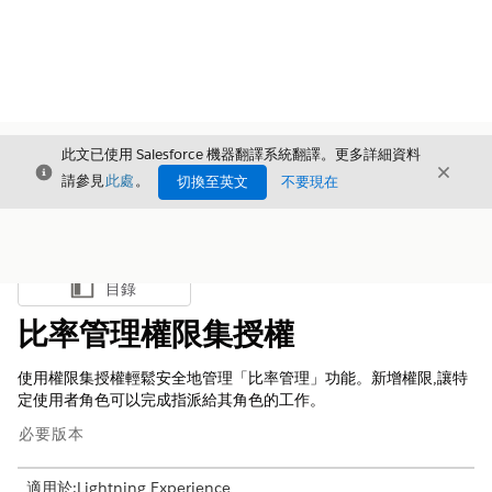
此文已使用 Salesforce 機器翻譯系統翻譯。更多詳細資料
結束
結束
結束
請參見
此處
。
切換至英文
不要現在
目錄
顯示目錄
比率管理權限集授權
使用權限集授權輕鬆安全地管理「比率管理」功能。新增權限,讓特
定使用者角色可以完成指派給其角色的工作。
必要版本
適用於:Lightning Experience