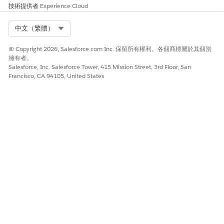
是
否
技術提供者
Experience Cloud
Select Org
中文（繁體）
© Copyright 2026, Salesforce.com Inc. 保留所有權利。各個商標屬於其個別
擁有者。
Salesforce, Inc. Salesforce Tower, 415 Mission Street, 3rd Floor, San
Francisco, CA 94105, United States