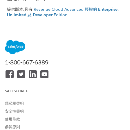
提供版本:具有
Revenue Cloud Advanced 授權的
Enterprise
、
Unlimited
及
Developer
Edition
建立使用者和設定檔
若要開始,請建立「匯率管理」的使用者。然後將適當的權限集指派
給使用者。若要協助您規劃,請參閱「匯率管理」的權限集表格。
建立使用者時,您也必須指派設定檔。設定檔會定義使用者的預設設
定。某些組織會建立自己的設定檔,而其他組織則會選擇使用包含在
1-800-667-6389
Salesforce 中的設定檔。
請記住,使用者只能有一個設定檔,但可以將許多權限集指派給他們。
指派權限
SALESFORCE
權限集授權名稱
描述
人員
隱私權聲明
匯率管理設計時間
提供所有設計時間
比率管理管理員
安全性聲明
速率管理物件的建
使用條款
比率管理設計時間
立、讀取、更新和
使用者
刪除存取權。
參與原則