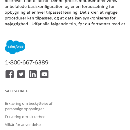
beskrevet i dette afsnit. Denne proces repræsenterer vores
anbefalede basiskonfiguration og er en forudsætning for
opbygning af enhver tilpasset løsning. Det sikrer, at vigtige
procedurer kan tilpasses, og at data kan synkroniseres for
nøjagtighed. Udfør alle følgende trin, før du fortsætter med at
designe din vurderingsløsning.
Aktiver Vurderingsstyring
Giv dine brugere adgang til objekterne og funktionerne
Vurderingsstyring.
Aktiver Vurdering af vandfald
1-800-667-6389
Vurdering af vandfald giver indsigter og årsager for hvert
trin af vurderingsprocessen. Lad os sige, at mens du
beregner den endelige nettopræmie for en
anvendelsesressource, finder du ud af, at rabatten er
SALESFORCE
mindre end forventet. Med Vandfaldsvisning kan du se
vurderingsopdelingerne ved hvert trin sammen med
årsagen til tilføjelsen eller fratrækningen.
Erklæring om beskyttelse af
personlige oplysninger
Aktiver Vurdering af vandfaldsopbevarelse
Erklæring om sikkerhed
Vandfaldsopbevaring lagrer vurderingslogfilerne på en
Vilkår for anvendelse
struktureret måde i Salesforce-databasen.