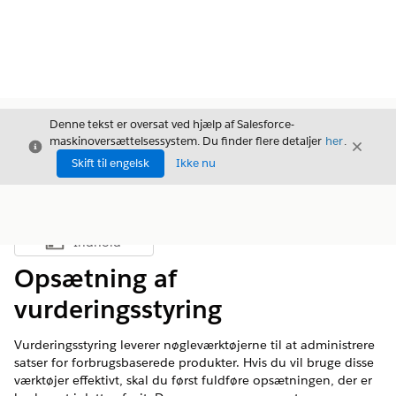
Denne tekst er oversat ved hjælp af Salesforce-
maskinoversættelsessystem. Du finder flere detaljer
her
.
Luk
Luk
Luk
Skift til engelsk
Ikke nu
Indhold
Vis indholdsfortegnelse
Opsætning af
vurderingsstyring
Vurderingsstyring leverer nøgleværktøjerne til at administrere
satser for forbrugsbaserede produkter. Hvis du vil bruge disse
værktøjer effektivt, skal du først fuldføre opsætningen, der er