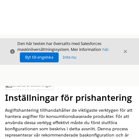
Den här texten har översatts med Salesforces
maskinöversättningssystem. Mer information
här
.
Stäng
Stäng
Stäng
Byt till engelska
Inte nu
Innehållsförteckningar
Visa innehållsförteckning
Inställningar för prishantering
Avgiftshantering tillhandahåller de viktigaste verktygen för att
hantera avgifter för konsumtionsbaserade produkter. För att
använda dessa verktyg effektivt måste du först slutföra
konfigurationen som beskrivs i detta avsnitt. Denna process
representerar vår rekommenderade baskonfiguration och är