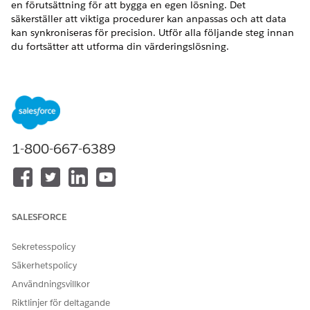
en förutsättning för att bygga en egen lösning. Det
säkerställer att viktiga procedurer kan anpassas och att data
kan synkroniseras för precision. Utför alla följande steg innan
du fortsätter att utforma din värderingslösning.
Aktivera Avgiftshantering
Ge dina användare åtkomst till objekten och funktionerna
för prishantering.
Aktivera värderingsvattenfall
Värderingsvattenfall ger insikter och orsaker för varje steg i
1-800-667-6389
värderingsprocessen. Låt säga att medan du beräknar det
slutgiltiga nettoresultatet för en användningsresurs får du
reda på att rabatten är mindre än förväntat. Med
Vattenfallsvy kan du se uppdelningar av priser i varje steg
tillsammans med orsaken till tillägget eller avdraget.
SALESFORCE
Aktivera varaktighet för värdering av vattenfall
Vattenfallsbeständighet lagrar värderingsloggarna på ett
Sekretesspolicy
strukturerat sätt i Salesforce-databasen.
Säkerhetspolicy
Värderingsvattenfallsloggar samlar in sekvensen av
Användningsvillkor
värderingsbeslut som tillämpas under körning för effektiv
Riktlinjer för deltagande
spårning och hämtning av värderingsinformation.