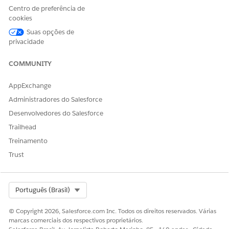
pela qual
milissegund
milissegund
milissegund
Centro de preferência de
um
os
os
os
cookies
elemento de
Suas opções de
classificação
privacidade
pode
permanecer
ativo
COMMUNITY
O número
70
2
100
AppExchange
de
elementos
Administradores do Salesforce
de
Desenvolvedores do Salesforce
classificação
em um
Trailhead
procediment
Treinamento
o de
classificação
Trust
O número
50
0
1000
de tabelas
de decisão
Select Org
Português (Brasil)
ativas em
uma
© Copyright 2026, Salesforce.com Inc. Todos os direitos reservados. Várias
organização
marcas comerciais dos respectivos proprietários.