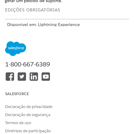
gerar um pedido de suporte.
EDIÇÕES OBRIGATÓRIAS
Disponível em: Lightning Experience
Disponível em: Edições
Enterprise
,
Unlimited
e
Developer
com
a licença Revenue Cloud Advanced
Procedimentos de classificação
1-800-667-6389
VALOR
PADRÃO
MÍNIMO
MÁXIMO
A duração
10000
1000
60000
pela qual
milissegund
milissegund
milissegund
um
os
os
os
SALESFORCE
procediment
o de
classificação
Declaração de privacidade
pode
Declaração de segurança
permanecer
ativo
Termos de uso
Diretrizes de participação
A duração
5000
4
10000