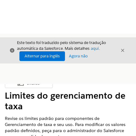
Este texto foi traduzido pelo sistema de tradução
automática da Salesforce. Mais detalhes
aqui
.
Fechar
Fecha
Fechar
Alternar para inglês
Agora não
Índice
Mostrar índice
Limites do gerenciamento de
taxa
Revise os limites padrão para componentes de
Gerenciamento de taxa e seu uso. Para modificar os valores
padrão definidos, peça para o administrador do Salesforce