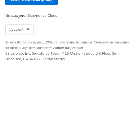
Рейтинг процедур обнаружения
Используется
Experience Cloud
ЗНАЧЕНИЕ
СТАНДАРТН
МИНИМАЛЬ
МАКСИМАЛ
ЫЙ
НО
ЬНО
Select Org
Русский
Продолжитель
10000
1000
60000
ность, в
миллисекунд
миллисекунд
миллисекунд
© salesforce.com, inc., 2026 гг. Все права защищены. Упомянутые товарные
течение
знаки принадлежат соответствующим владельцам.
которой
Salesforce, Inc. Salesforce Tower, 415 Mission Street, 3rd Floor, San
процедура
Francisco, CA 94105, United States
обнаружения
рейтинга
может
оставаться
активной
Продолжитель
5000
4
10000
ность, в
миллисекунд
миллисекунд
миллисекунд
течение
ы
которой
элемент
обнаружения
рейтинга
может