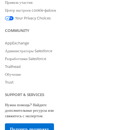
Правила участия
рейтинга
Центр настроек cookie-файлов
Количество
70
2
100
элементов
Your Privacy Choices
рейтинга в
процедуре
COMMUNITY
рейтинга
AppExchange
Количество
50
0
1000
активных
Администраторы Salesforce
таблиц
Разработчики Salesforce
решений в
организации
Trailhead
Обучение
Максимальное
1000
1
8000
количество
Trust
вводных
данных
SUPPORT & SERVICES
одновременно
го поиска,
Нужна помощь? Найдите
допустимое
дополнительные ресурсы или
на таблицу
свяжитесь с экспертом.
решений на
основе ГБПО
Получить поддержку