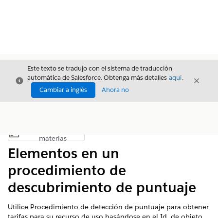
Este texto se tradujo con el sistema de traducción
automática de Salesforce. Obtenga más detalles
aquí
.
Cerrar
Cerrar
Cerrar
Cambiar a inglés
Ahora no
Índice de
Mostrar índice de materias
materias
Elementos en un
procedimiento de
descubrimiento de puntuaje
Utilice Procedimiento de detección de puntuaje para obtener
tarifas para su recurso de uso basándose en el Id. de objeto