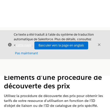
Ce texte a été traduit à l’aide du système de traduction
automatique de Salesforce. Plus de détails, consultez
Fermer
Ferme
<
cette page
.
Basculer vers la page en anglais
Fermer
Pas maintenant
Table des
Afficher la table des matières
matières
Éléments d'une procédure de
découverte des prix
Utilisez la procédure de découverte des prix pour obtenir les
tarifs de votre ressource d'utilisation en fonction de l'ID
d'objet de liaison ou de l'ID de catalogue de prix spécifié.