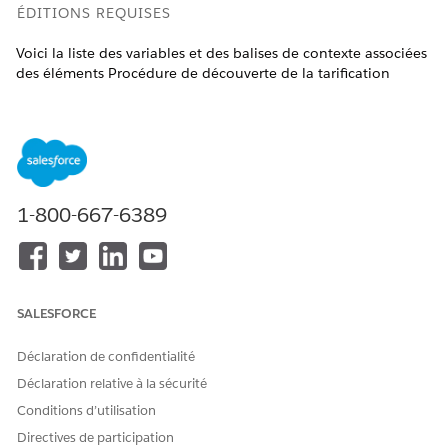
ÉDITIONS REQUISES
Voici la liste des variables et des balises de contexte associées
des éléments Procédure de découverte de la tarification
utilisés pour créer une procédure de découverte de la
tarification.
Disponible avec : Lightning Experience
Disponible avec :
Enterprise
Edition,
Unlimited
Edition et
Developer
Edition avec
la licence Revenue Cloud Advanced
1-800-667-6389
SALESFORCE
Si vous utilisez tous les éléments dans une
REMARQUE
procédure de découverte de la tarification et saisissez la
Déclaration de confidentialité
valeur de sortie d'un élément dans la simulation, cet
Déclaration relative à la sécurité
élément n'est pas pris en compte pour récupérer les
Conditions d’utilisation
résultats. Par exemple, vous utilisez les éléments Obtenir
des cartes de taux, Obtenir des entrées de carte de taux et
Directives de participation