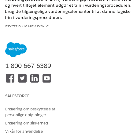
og hvert tilføjet element udgør et trin i vurderingsproceduren.
Brug de tilgængelige vurderingselementer til at danne logiske
trin i vurderingsproceduren.
EDITIONSHEADING
Tilgængelig i: Lightning Experience
Tilgængelig i:
Enterprise
,
Unlimited
og
Developer
Edition
med
Revenue Cloud Advanced-licensen
1-800-667-6389
Vurderingsindstilling
Brug elementet Vurderingsindstilling til at tilknytte
almindeligt brugte variabler i en vurderingsprocedure til
konteksttags.
SALESFORCE
Basissats
Hvis du vil beregne basisfrekvensen for en
Erklæring om beskyttelse af
anvendelsesressource baseret på kreditkorttypen, skal du
personlige oplysninger
bruge elementet Basisfrekvens.
Erklæring om sikkerhed
Volumenbaseret frekvensrabat
Vilkår for anvendelse
Elementet Volumenbaseret satsrabat beregner