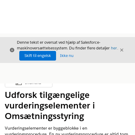
Denne tekst er oversat ved hjælp af Salesforce-
maskinoversættelsessystem. Du finder flere detaljer
her
.
Luk
Luk
Luk
Skift til engelsk
Ikke nu
Indhold
Vis indholdsfortegnelse
Udforsk tilgængelige
vurderingselementer i
Omsætningsstyring
Vurderingselementer er byggeblokke i en
vurderingsprocedure. En ny vurderingsprocedure er altid tom,