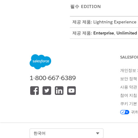
필수 EDITION
제공 제품: Lightning Experience
제공 제품:
Enterprise
,
Unlimited
등급 설정
등급 설정 요소를 사용하여 등
SALESFO
기본 요금
요율 카드 유형을 기반으로 사용
개인정보
1-800-667-6389
볼륨 기반 요율 할인
보안 정책
볼륨 기반 요율 할인 요소는 소
사용 약관
계층 기반 요율 할인
참여 지침
계층 기반 요금 할인 요소는 소
쿠키 기본
협상된 요율 카드 항목
귀하
협상된 요율 카드 항목 요소를 사
바인딩 개체에 대해 협상된 요율
Select Org
한국어
협상된 요율 카드 항목 요소를 사