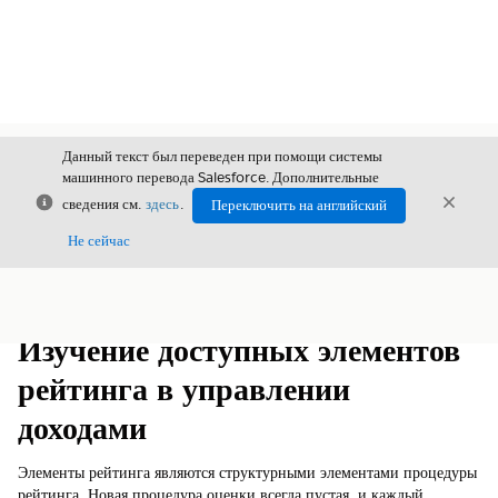
Данный текст был переведен при помощи системы
машинного перевода Salesforce. Дополнительные
Закрыть
Закры
сведения см.
здесь
.
Переключить на английский
Закрыт
Не сейчас
Содержание
Показать содержание
Изучение доступных элементов
рейтинга в управлении
доходами
Элементы рейтинга являются структурными элементами процедуры
рейтинга. Новая процедура оценки всегда пустая, и каждый