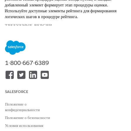
добавленный элемент формирует этап процедуры оценки.
Используйте доступные элементы рейтинга для формирования
логических шагов в процедуре рейтинга.
ТРЕБУЕМЫЕ ВЕРСИИ
Доступно в версиях: Lightning Experience
Доступно в версиях:
Enterprise
Edition,
Unlimited
Edition и
Developer
Edition с
лицензией Revenue Cloud Advanced
1-800-667-6389
Параметр рейтинга
Используйте элемент «Параметр рейтинга» для соотнесения
часто используемых переменных в процедуре рейтинга с тегами
контекста.
SALESFORCE
Базовый тариф
Чтобы рассчитать базовый тариф ресурса использования на
Положение о
основе типа карты тарифа, используйте элемент базового
конфиденциальности
тарифа.
Положение о безопасности
Скидка на основе объема
Условия использования
Элемент «Скидка на основе объема» рассчитывает уровень