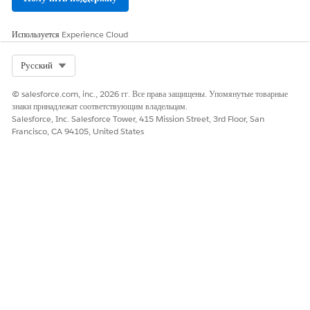
были согласованы, элемент использует базовые тарифы.
Договоренная базовая ставка для объекта связывания
Используется
Experience Cloud
Используйте элемент «Базовый тариф переговоров» для
вычисления согласованных целевых ставок. Элемент
Select Org
Русский
согласованного базового тарифа использует таблицу поиска
«Статус объекта связывания» для определения согласованности
© salesforce.com, inc., 2026 гг. Все права защищены. Упомянутые товарные
ставок. Если тарифы не были согласованы, элемент использует
знаки принадлежат соответствующим владельцам.
Salesforce, Inc. Salesforce Tower, 415 Mission Street, 3rd Floor, San
базовые тарифы.
Francisco, CA 94105, United States
Переговорная поправка ставок на основе уровней
Элемент «Переговорная поправка на основе уровня»
рассчитывает согласованный уровень использования ресурса на
основе заданных уровней, применяя скидку или
дополнительную плату.
Переговорная поправка на основе уровня для объекта
связывания
Используйте элемент «Договорная поправка на основе уровня»
для извлечения поправки на основе уровня со связанным
диапазоном, связанным с кодом объекта связывания, указанным
в таблице решений, вместе с другими значениями ввода.