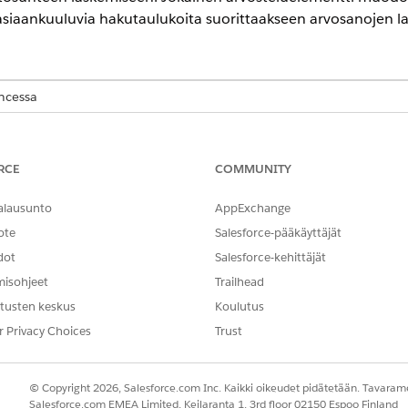
asiaankuuluvia hakutaulukoita suorittaakseen arvosanojen l
encessa
-,
Unlimited
Edition- ja
Developer
Edition -versioissa, joilla on
Reven
teminen
RCE
COMMUNITY
essin ja neuvoteltavan arviointiprosessin välisten eroavaisuuksien
issa Salesforcessa. Jokainen toimenpide soveltuu eri tilanteisiin, a
alausunto
AppExchange
onimutkaisiin, käyttöön perustuviin neuvotteluihin.
ote
Salesforce-pääkäyttäjät
iteiden edellytykset
dot
Salesforce-kehittäjät
ä ennen kuin luot luokitustoimenpiteitä ja lisäät niihin elementtejä
misohjeet
Trailhead
ssä olevien arvosanaelementtien tutkiminen
tusten keskus
Koulutus
tustoimenpiteen rakennuspalikoita. Uusi luokitusprosessi on aina tyhj
r Privacy Choices
Trust
sessissa. Käytä käytettävissä olevia arvosteluelementtejä muodost
© Copyright 2026, Salesforce.com Inc. Kaikki oikeudet pidätetään. Tavarame
Salesforce.com EMEA Limited, Keilaranta 1, 3rd floor 02150 Espoo Finland