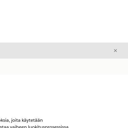
Sulje
Sulje
ksia, joita käytetään
taa vaiheen luokitusprosessissa.