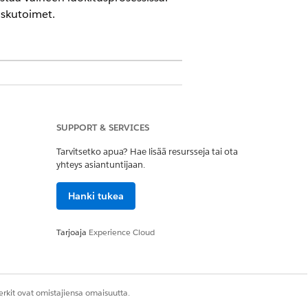
askutoimet.
ue Cloud Advanced -lisenssi
SUPPORT & SERVICES
 ymmärtäminen on tärkeää
Tarvitsetko apua? Hae lisää resursseja tai ota
ina yksinkertaisesta määrään
yhteys asiantuntijaan.
Hanki tukea
.
Tarjoaja
Experience Cloud
ä, ja jokainen lisätty elementti
aaksesi loogisia vaiheita
rkit ovat omistajiensa omaisuutta.