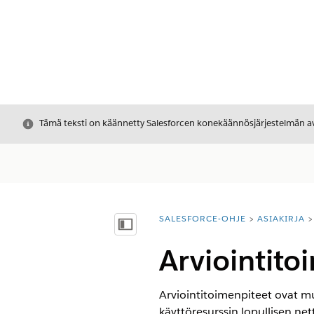
Sulje
Tämä teksti on käännetty Salesforcen konekäännösjärjestelmän avu
SALESFORCE-OHJE
ASIAKIRJA
Olet tässä:
Näytä sisällysluettelo
Arviointito
Arviointitoimenpiteet ovat muk
käyttöresurssin lopullisen n