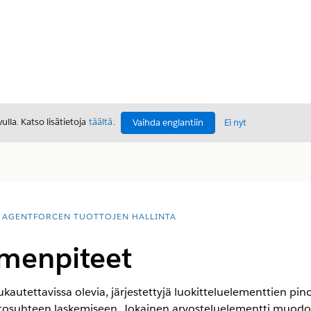
lla. Katso lisätietoja
täältä
.
Vaihda englantiin
Ei nyt
AGENTFORCEN TUOTTOJEN HALLINTA
imenpiteet
autettavissa olevia, järjestettyjä luokitteluelementtien pino
ettosuhteen laskemiseen. Jokainen arvosteluelementti muodos