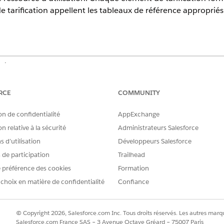
de tarification appellent les tableaux de référence appropriés
erience
tion,
Unlimited
Edition et
Developer
Edition avec
la licence Reven
RCE
COMMUNITY
es de tarification
ntre Procédure de tarification par défaut et Procédure de tarificati
on de confidentialité
AppExchange
cturation dans Salesforce. Chaque procédure répond à différents scé
n relative à la sécurité
Administrateurs Salesforce
 négociations complexes et pilotées par l'utilisation.
 d’utilisation
Développeurs Salesforce
rocédures de tarification
s de participation
Trailhead
 de tarification et d'y ajouter des éléments, complétez les prérequi
 préférence des cookies
Formation
tarification disponibles dans Gestion du revenu
 choix en matière de confidentialité
Confiance
ont les blocs de construction d'une procédure de tarification. Une n
nt ajouté forme une étape de la procédure de tarification. Utilisez 
es dans la procédure de tarification.
© Copyright 2026, Salesforce.com Inc. Tous droits réservés. Les autres marqu
Salesforce.com France SAS – 3 Avenue Octave Gréard – 75007 Paris