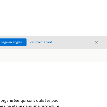
Ferme
a page en anglais
Pas maintenant
Fermer
 organisées qui sont utilisées pour
forme une étape dans une procédure