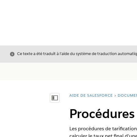
Fermer
Ce texte a été traduit à l’aide du système de traduction automatiq
AIDE DE SALESFORCE
DOCUME
Vous êtes ici :
Afficher la table des matières
Procédures 
Les procédures de tarification
calculer le taux net final d'