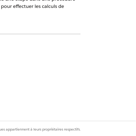
 pour effectuer les calculs de
ue Cloud Advanced
on négociable est essentiel pour
narios, depuis la tarification simple
s ci-dessous.
ouvelle procédure de tarification est
les éléments de tarification disponibles
es appartiennent à leurs propriétaires respectifs.