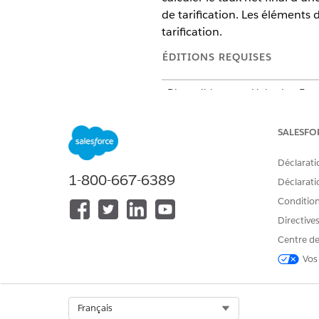
de tarification. Les éléments 
tarification.
ÉDITIONS REQUISES
Disponible avec : Lightning Exp
Disponible avec :
Enterprise
Edi
SALESFO
Connaissance de vos procédur
Comprendre les distinctions e
Déclarati
optimiser vos processus de fa
1-800-667-6389
Déclaratio
basée sur le volume jusqu'aux
Conditions
Prérequis pour élaborer des p
Directive
Avant de créer des procédures
Centre de
Exploration des éléments de 
Vos
Les éléments de tarification s
toujours vide et chaque éléme
pour former des étapes logiqu
Select Org
Français