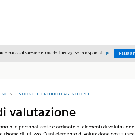
automatica di Salesforce. Ulteriori dettagli sono disponibili
qui
.
Passa all
ENTI
GESTIONE DEL REDDITO AGENTFORCE
i valutazione
no pile personalizzate e ordinate di elementi di valutazione ut
a risorsa di utilizzo. Ogni elemento di valutazione costituisc