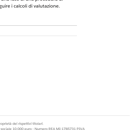
ire i calcoli di valutazione.
ud Advanced
 negoziabile è fondamentale per
i prezzi semplici basati sul volume alle
isiti.
na nuova procedura di valutazione è
zzare gli elementi di valutazione
prietà dei rispettivi titolari.
ale sociale 10.000 euro - Numero REA MI-1785731 P.IVA