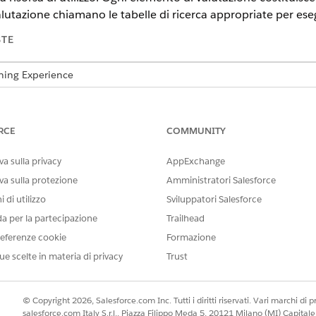
alutazione chiamano le tabelle di ricerca appropriate per esegu
STE
tning Experience
n,
Unlimited
Edition e
Developer
Edition con
licenza Revenue Clo
lutazione
RCE
COMMUNITY
ra Procedura di valutazione predefinita e Procedura di valutazione
razione in Salesforce. Ogni procedura si rivolge a scenari diversi, da
a sulla privacy
AppExchange
l'utilizzo.
va sulla protezione
Amministratori Salesforce
 di procedure di valutazione
 di utilizzo
Sviluppatori Salesforce
valutazione e di aggiungervi elementi, completare i seguenti prerequ
da per la partecipazione
Trailhead
i valutazione disponibili in Gestione del reddito
eferenze cookie
Formazione
sono i componenti fondamentali di una procedura di valutazione. U
ue scelte in materia di privacy
Trust
aggiunto costituisce una fase della procedura di valutazione. Utili
ogiche nella procedura di valutazione.
© Copyright 2026, Salesforce.com Inc. Tutti i diritti riservati. Vari marchi di pro
salesforce.com Italy S.r.l., Piazza Filippo Meda 5, 20121 Milano (MI) Capit