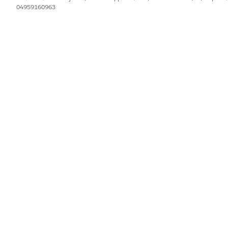
04959160963
IL PROBLEMA?
orare!