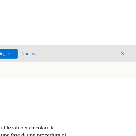
Chiud
'inglese
Non ora
Chiudi
ilizzati per calcolare la
e una fase di una procedura di