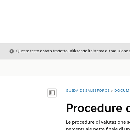
Chiudi
Questo testo è stato tradotto utilizzando il sistema di traduzione 
GUIDA DI SALESFORCE
DOCUM
Ti trovi qui:
Mostra sommario
Procedure d
Le procedure di valutazione so
percentuale netta finale di un