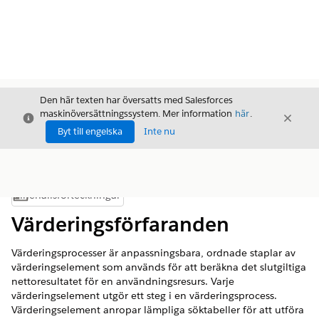
Den här texten har översatts med Salesforces
maskinöversättningssystem. Mer information
här
.
Stäng
Stäng
Stäng
Byt till engelska
Inte nu
Innehållsförteckningar
Visa innehållsförteckning
Värderingsförfaranden
Värderingsprocesser är anpassningsbara, ordnade staplar av
värderingselement som används för att beräkna det slutgiltiga
nettoresultatet för en användningsresurs. Varje
värderingselement utgör ett steg i en värderingsprocess.
Värderingselement anropar lämpliga söktabeller för att utföra