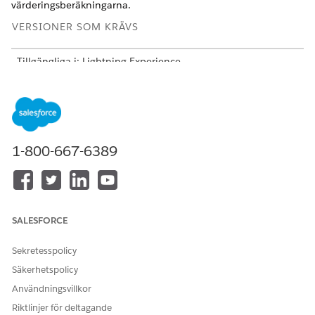
värderingsberäkningarna.
VERSIONER SOM KRÄVS
Tillgängliga i: Lightning Experience
Tillgängliga i:
Enterprise
,
Unlimited
och
Developer
Editions
med
licensen Revenue Cloud Advanced
Känn till dina värderingsprocesser
Att förstå skillnaderna mellan
1-800-667-6389
standardvärderingsförfarande och förhandlingsbart
värderingsförfarande är nyckeln till att optimera dina
faktureringsprocesser i Salesforce. Varje procedur uppfyller
olika scenarion, från enkel volymbaserad prissättning till
komplexa, användningsdrivna förhandlingar.
SALESFORCE
Förkrav för byggnadsklassificeringsförfaranden
Sekretesspolicy
Innan du skapar värderingsprocesser och lägger till
element i dem, uppfyll dessa förkrav.
Säkerhetspolicy
Användningsvillkor
Utforska tillgängliga värderingselement i intäktshantering
Värderingselement är byggstenarna i ett
Riktlinjer för deltagande