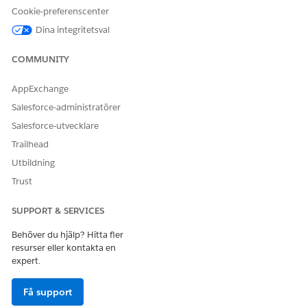
värderingsförfarande. Ett nytt värderingsförfarande är
Cookie-preferenscenter
alltid tomt och varje tillagt element utgör ett steg i
Dina integritetsval
värderingsförfarandet. Använd de tillgängliga
värderingselementen för att skapa logiska steg i
COMMUNITY
värderingsförfarandet.
AppExchange
Salesforce-administratörer
Salesforce-utvecklare
LÖSTE DENNA ARTIKEL DITT PROBLEM?
Trailhead
Berätta för oss vad vi kan förbättra!
Utbildning
Ja
Nej
Trust
SUPPORT & SERVICES
Behöver du hjälp? Hitta fler
resurser eller kontakta en
expert.
Få support