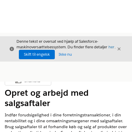
Denne tekst er oversat ved hjælp af Salesforce-
maskinoversættelsessystem. Du finder flere detaljer
her
.
Luk
Luk
Luk
Skift til engelsk
Ikke nu
Indhold
Vis indholdsfortegnelse
Opret og arbejd med
salgsaftaler
Indfør forudsigelighed i dine forretningstransaktioner, i din
rentabilitet og i dine omsætningsmargener med salgsaftaler.
Brug salgsaftaler til at forhandle køb og salg af produkter over