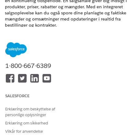
en kontinuerlig tidsperiode. En salgsaftale giver dig indsigt i
produkter, priser, rabatter og mængder. Med en integreret
salgsoplevelse kan du også spore dine planlagte og faktiske
mængder og omsætninger med opdateringer i realtid fra
bestillinger og kontrakter.
EDITIONSHEADING
Tilgængelig i: Lightning Experience
Tilgængelig i:
Enterprise
,
Unlimited
og
Developer
Edition
1-800-667-6389
Metrikker for salgsaftale
Spor nøglemængde- og omsætningsmetrikker for
langsigtede forretningsforhandlinger, der betyder noget
for dit firma i salgsaftaler. Du kan se alle mængde- og
SALESFORCE
omsætningsmetrikker for produkter eller kategorier på
tværs af alle tidsplaner på fanen Aftalevilkår for en
Erklæring om beskyttelse af
salgsaftale. Mens nogle metrikker beregnes automatisk
personlige oplysninger
baseret på bestillinger og kontrakter, kan du angive
Erklæring om sikkerhed
værdier for andre.
Vilkår for anvendelse
Opret en salgsaftale