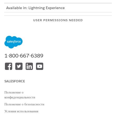
Available in: Lightning Experience
USER PERMISSIONS NEEDED
To activate a Data Cloud
Scoring Framework Admin
template configuration:
From Setup, in the Quick Find box, enter
Industries
Cloud Einstein
, and then select
Scoring Framework
.
1-800-667-6389
On the card of the template configuration that you want
to use, click
, and select
Edit
.
For Setup Debug Configuration, click
Set Up
.
Turn on Asset Saving to save the assets.
To continue to define the template configuration, click
SALESFORCE
Save & Continue
. To return to the Scoring Framework
Setup page, save your changes.
Положение о
конфиденциальности
Положение о безопасности
ЭТА СТАТЬЯ РЕШИЛА ВАШУ ПРОБЛЕМУ?
Условия использования