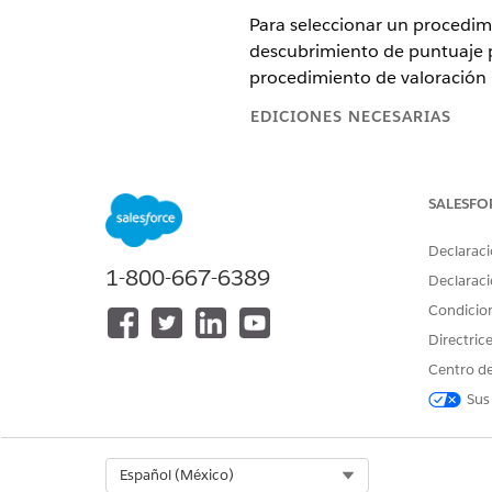
Para seleccionar un procedim
descubrimiento de puntuaje p
procedimiento de valoración p
EDICIONES NECESARIAS
Disponible en: Lightning Experi
SALESFO
Disponible en: Ediciones
Enterp
Declaraci
Desde Configuración, en el c
1-800-667-6389
Desde
Configurar puntuaje d
Declaraci
Condicio
Directric
¿RESOLVIÓ ESTE ARTÍCULO SU 
Centro de
¡Háganos saber cómo podemos m
Sus
Select Org
Español (México)