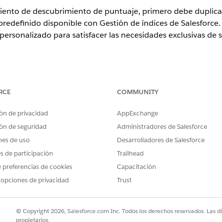
iento de descubrimiento de puntuaje, primero debe duplica
redefinido disponible con Gestión de índices de Salesforce
ersonalizado para satisfacer las necesidades exclusivas de 
ence
RCE
COMMUNITY
rise
,
Unlimited
y
Developer
de
Revenue Management
ón de privacidad
AppExchange
uadro Búsqueda rápida, ingrese
.
Configuración de ingresos
e uso
, seleccione el procedimiento de descubrimiento de puntuaj
ón de seguridad
Administradores de Salesforce
nes de uso
Desarrolladores de Salesforce
es de participación
Trailhead
PROBLEMA?
 preferencias de cookies
Capacitación
ejorar!
 opciones de privacidad
Trust
© Copyright 2026, Salesforce.com Inc. Todos los derechos reservados. Las d
propietarios.