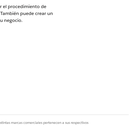
r el procedimiento de
. También puede crear un
su negocio.
e predeterminado que creó.
Sí
No
istintas marcas comerciales pertenecen a sus respectivos