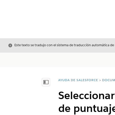
Cerrar
Este texto se tradujo con el sistema de traducción automática de
AYUDA DE SALESFORCE
DOCUM
Usted está aquí:
Mostrar índice de materias
Selecciona
de puntuaj