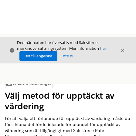
Den här texten har översatts med Salesforces
maskinöversättningssystem. Mer information
här
.
Stäng
Stäng
Stäng
Byt till engelska
Inte nu
Innehållsförteckningar
Visa innehållsförteckning
Välj metod för upptäckt av
värdering
För att välja ett förfarande för upptäckt av värdering måste du
först klona det fördefinierade förfarandet för upptäckt av
värdering som är tillgängligt med Salesforce Rate