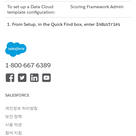
To set up a Data Cloud
Scoring Framework Admin
template configuration:
From Setup, in the Quick Find box, enter
Industries
Cloud Einstein
, and then select
Scoring Framework
.
On the card of the template configuration that you want
to use, click
, and select
Edit
.
For Select Dataspace, click
Set Up
.
Select the dataspace containing the required data model
1-800-667-6389
object for setting up your scoring model.
To continue to define the template configuration, click
Save & Continue
.
To return to the Scoring Framework Setup page, save your
changes.
SALESFORCE
개인정보 처리방침
보안 정책
EXAMPLE
사용 약관
A media company uses Scoring Framework to get
참여 지침
predictions about the likelihood of prospects converting