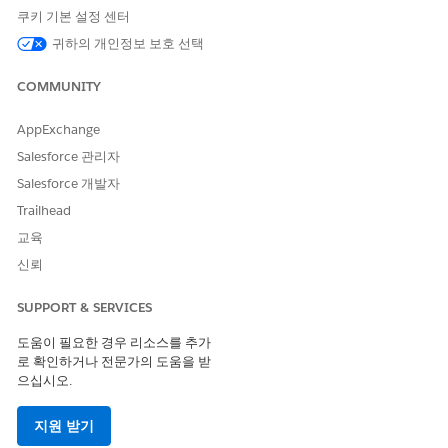
쿠키 기본 설정 센터
into subscribers. The media company’s Salesforce admin
selects a data space that includes the relevant data model
귀하의 개인정보 보호 선택
objects for assessing conversion likelihood. The selected
data space makes sure that the scoring model has access to
COMMUNITY
the required data for accurate predictions.
AppExchange
Salesforce 관리자
Salesforce 개발자
이 기사를 통해 문제를 해결했습니까?
Trailhead
개선을 위한 의견을 보내주세요.
교육
예
아니요
신뢰
SUPPORT & SERVICES
도움이 필요한 경우 리소스를 추가
로 확인하거나 전문가의 도움을 받
으십시오.
지원 받기