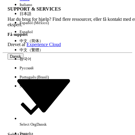
Italiano
SUPPORT & SERVICES
日本語
Har du brug for hjælp? Find flere ressourcer, eller få kontakt med e
Ryd alle
Udført
Español (México)
ekspert.
Español
Få support
中文（简体）
Drevet af
Experience Cloud
中文（繁體）
Dansk
한국어
Русский
Português (Brasil)
Suomi
Ingen resultater
Her er nogle søgetips
Select Org
Dansk
Kontroller stavemåden for dine søgeord.
Svenska
Select Org