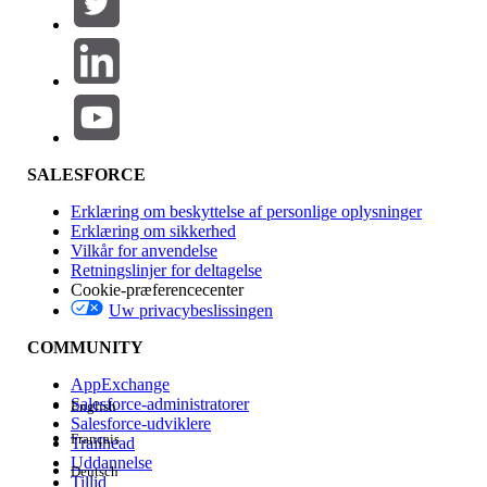
Produktområde
Funktionspåvirkning
SALESFORCE
Erklæring om beskyttelse af personlige oplysninger
Erklæring om sikkerhed
Vilkår for anvendelse
Retningslinjer for deltagelse
Cookie-præferencecenter
Uw privacybeslissingen
Version
COMMUNITY
AppExchange
Salesforce-administratorer
English
Salesforce-udviklere
Français
Trailhead
Experience
Uddannelse
Deutsch
Tillid