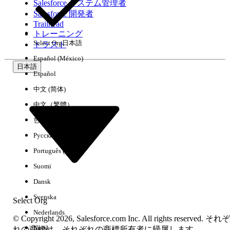
Salesforce システム管理者
Salesforce 開発者
環境
Trailhead
トレーニング
Select Org
日本語
トラスト
Español (México)
日本語
Español
すべてクリア
完了
中文 (简体)
中文（繁體）
한국어
Русский
Português (Brasil)
Suomi
Dansk
Svenska
Select Org
Nederlands
© Copyright 2026, Salesforce.com Inc. All rights reserved. それぞ
Norsk
結果がありません
れの商標は、それぞれの商標所有者に帰属します。