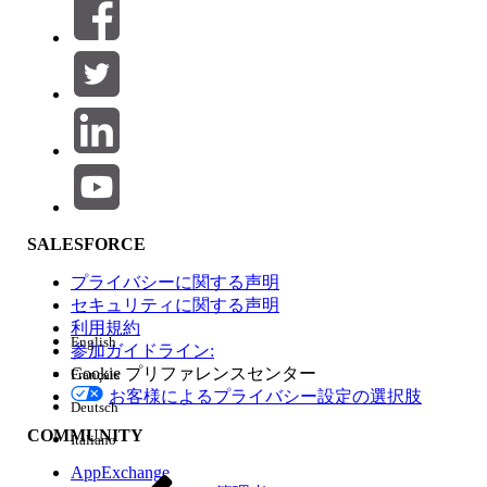
絞り込み条件 (0)
絞り込み条件を選択
追加
製品エリア
SALESFORCE
機能の影響
プライバシーに関する声明
セキュリティに関する声明
利用規約
English
参加ガイドライン:
Cookie プリファレンスセンター
Français
エディション
お客様によるプライバシー設定の選択肢
Deutsch
COMMUNITY
Italiano
AppExchange