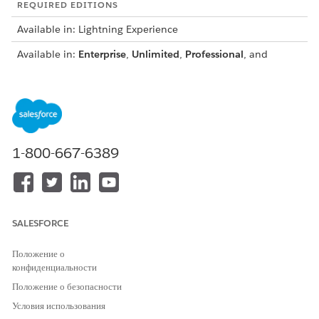
REQUIRED EDITIONS
Available in: Lightning Experience
Available in:
Enterprise
,
Unlimited
,
Professional
, and
Developer
Editions
USER PERMISSIONS NEEDED
To export and import
DocGen Designer permission
templates:
set
1-800-667-6389
Log in to the Salesforce org where you want to install the
package.
In the browser, enter the managed package installation
URL.
SALESFORCE
Click
Install for All Users
, and then click
Install
.
All document templates in the managed package are
Положение о
available in the target org. You can activate the imported
конфиденциальности
templates and start using them.
Положение о безопасности
Условия использования