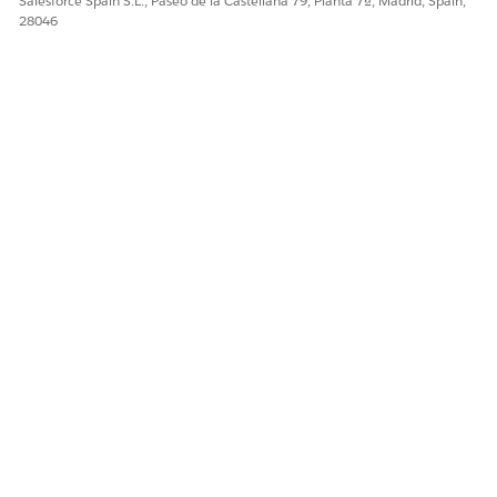
Salesforce Spain S.L., Paseo de la Castellana 79, Planta 7ª, Madrid, Spain,
28046