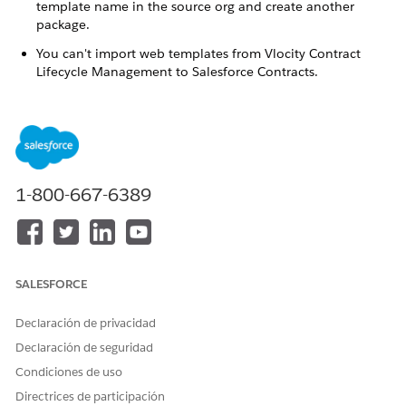
template name in the source org and create another
package.
You can't import web templates from Vlocity Contract
Lifecycle Management to Salesforce Contracts.
¿RESOLVIÓ ESTE ARTÍCULO SU PROBLEMA?
¡Háganos saber cómo podemos mejorar!
1-800-667-6389
Sí
No
SALESFORCE
Declaración de privacidad
Declaración de seguridad
Condiciones de uso
Directrices de participación