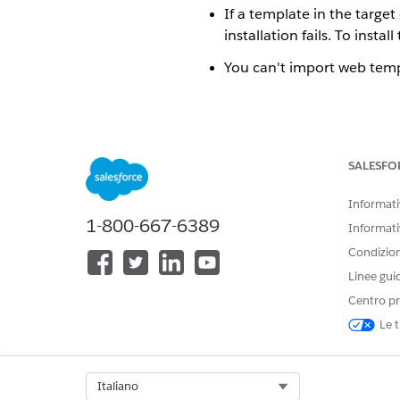
If a template in the targe
installation fails. To ins
You can't import web temp
QUESTO ARTICOLO HA RISOLTO 
Facci sapere, così possiamo migli
SALESFO
Informativ
1-800-667-6389
Informati
Condizioni
Linee gui
Centro pr
Le t
Select Org
Italiano