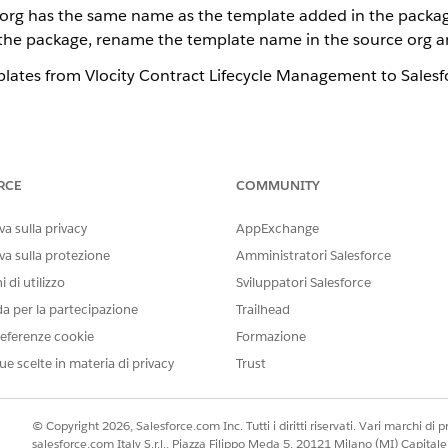
t org has the same name as the template added in the packag
tall the package, rename the template name in the source org
lates from Vlocity Contract Lifecycle Management to Salesf
IL PROBLEMA?
orare!
RCE
COMMUNITY
a sulla privacy
AppExchange
va sulla protezione
Amministratori Salesforce
 di utilizzo
Sviluppatori Salesforce
da per la partecipazione
Trailhead
eferenze cookie
Formazione
ue scelte in materia di privacy
Trust
© Copyright 2026, Salesforce.com Inc. Tutti i diritti riservati. Vari marchi di pro
salesforce.com Italy S.r.l., Piazza Filippo Meda 5, 20121 Milano (MI) Capit