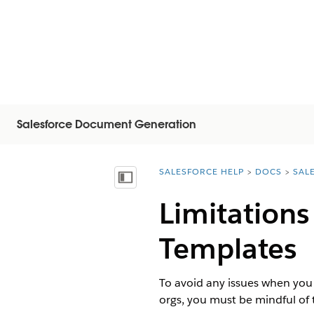
Salesforce Document Generation
SALESFORCE HELP
DOCS
SAL
You are here:
Mostra sommario
Limitations
Templates
To avoid any issues when you
orgs, you must be mindful of t