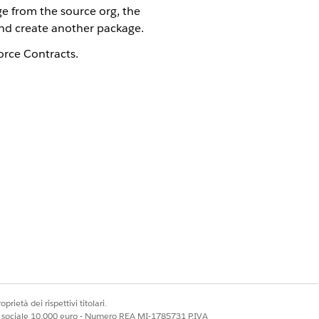
e from the source org, the
 and create another package.
orce Contracts.
Sì
No
prietà dei rispettivi titolari.
ale sociale 10.000 euro - Numero REA MI-1785731 P.IVA