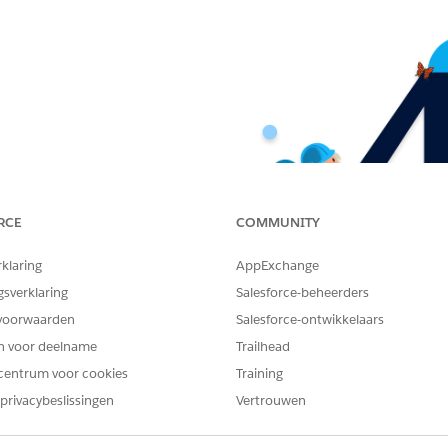
RCE
COMMUNITY
rklaring
AppExchange
gsverklaring
Salesforce-beheerders
voorwaarden
Salesforce-ontwikkelaars
en voor deelname
Trailhead
centrum voor cookies
Training
privacybeslissingen
Vertrouwen