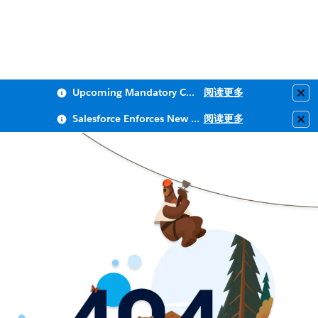
Upcoming Mandatory Changes to Public Key Infrastructure (PKI)
阅读更多
Clo
Salesforce Enforces New Security Requirements in Summer 2026
阅读更多
Clo