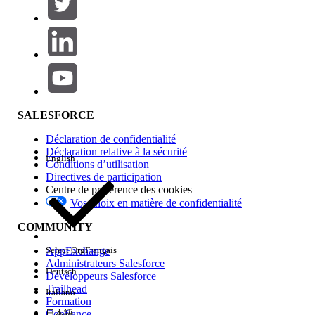
SALESFORCE
Déclaration de confidentialité
Déclaration relative à la sécurité
English
Conditions d’utilisation
Directives de participation
Centre de préférence des cookies
Vos choix en matière de confidentialité
COMMUNITY
AppExchange
Select Org
Français
Administrateurs Salesforce
Deutsch
Développeurs Salesforce
Trailhead
Italiano
Formation
Confiance
日本語