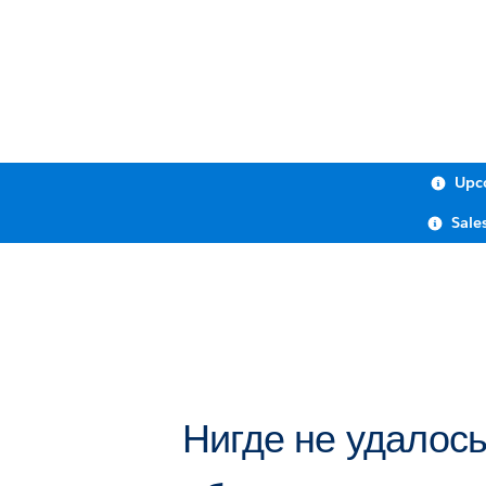
Upco
Sale
Нигде не удалос