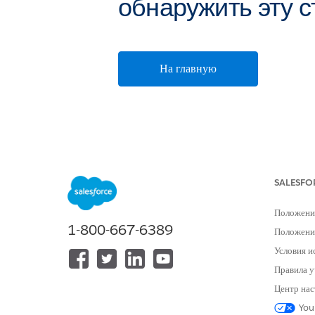
обнаружить эту с
На главную
SALESFO
Положени
1-800-667-6389
Положение
Условия и
Правила у
Центр нас
You