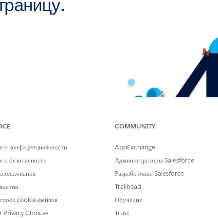
траницу.
RCE
COMMUNITY
е о конфиденциальности
AppExchange
 о безопасности
Администраторы Salesforce
спользования
Разработчики Salesforce
частия
Trailhead
троек cookie-файлов
Обучение
r Privacy Choices
Trust