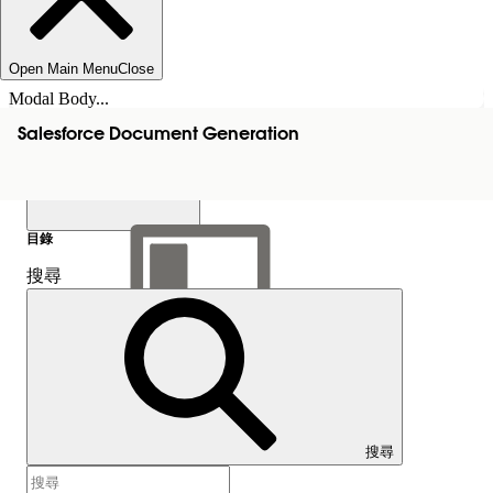
Open Main Menu
Close
Modal Body...
Salesforce Document Generation
目錄
搜尋
顯示目錄
目錄
搜尋