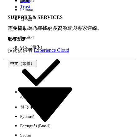
訓練
Deutsch
Trust
Italiano
SUPPORT & SERVICES
日本語
全部清除
完成
需要協助嗎？尋找更多資源或與專家連線。
Español (México)
Español
取得支援
中文（简体）
技術提供者
Experience Cloud
中文（繁體）
Select Org
中文（繁體）
한국어
Русский
沒有結果
Português (Brasil)
以下是搜尋小祕訣
Suomi