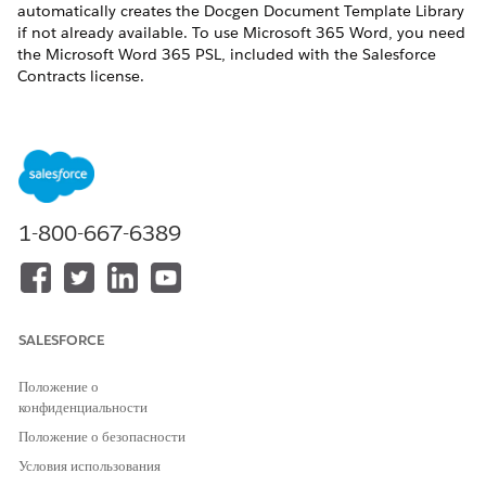
automatically creates the Docgen Document Template Library
if not already available. To use Microsoft 365 Word, you need
the Microsoft Word 365 PSL, included with the Salesforce
Contracts license.
If you installed the Omnistudio managed package,
NOTE
you can continue using the default Document Template
1-800-667-6389
Designer tab by not enabling the Design Document
Templates in Salesforce setting.
REQUIRED EDITIONS
SALESFORCE
Available in: Lightning Experience
Положение о
конфиденциальности
Available in:
Enterprise
,
Unlimited
,
Professional
, and
Developer
Editions
Положение о безопасности
Условия использования
USER PERMISSIONS