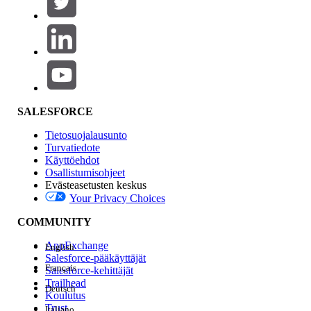
Tuotealue
Ominaisuuden vaikutus
SALESFORCE
Tietosuojalausunto
Turvatiedote
Käyttöehdot
Osallistumisohjeet
Evästeasetusten keskus
Your Privacy Choices
Edition
COMMUNITY
AppExchange
English
Salesforce-pääkäyttäjät
Français
Salesforce-kehittäjät
Trailhead
Deutsch
Kokemus
Koulutus
Trust
Italiano