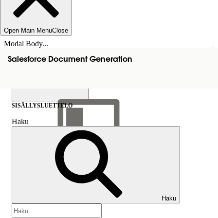
Open Main Menu
Close
Modal Body...
Salesforce Document Generation
SISÄLLYSLUETTELO
Haku
Näytä sisällysluettelo
Sisällysluettelo
Haku