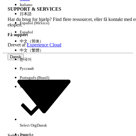
Italiano
SUPPORT & SERVICES
日本語
Har du brug for hjælp? Find flere ressourcer, eller få kontakt med e
Ryd alle
Udført
Español (México)
ekspert.
Español
Få support
中文（简体）
Drevet af
Experience Cloud
中文（繁體）
Dansk
한국어
Русский
Português (Brasil)
Suomi
Ingen resultater
Her er nogle søgetips
Select Org
Dansk
Kontroller stavemåden for dine søgeord.
Svenska
Select Org