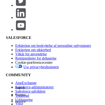
Produktområde
Funktionspåvirkning
SALESFORCE
Erklæring om beskyttelse af personlige oplysninger
Erklæring om sikkerhed
Vilkår for anvendelse
Retningslinjer for deltagelse
Cookie-præferencecenter
Uw privacybeslissingen
Version
COMMUNITY
AppExchange
Salesforce-administratorer
English
Salesforce-udviklere
Français
Trailhead
Experience
Uddannelse
Deutsch
Tillid