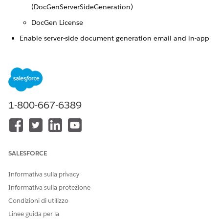
(DocGenServerSideGeneration)
DocGen License
Enable server-side document generation email and in-app
notification. This setting ensures that the user who
initiates the batch process receives alerts when the
document generation batch process is complete.
See Also
1-800-667-6389
Create Users and Assign Permission Sets
Configure Document Generation Notification
Enable Server-Side Document Generation Setting for the
Omnistudio Package
SALESFORCE
Informativa sulla privacy
QUESTO ARTICOLO HA RISOLTO IL PROBLEMA?
Informativa sulla protezione
Facci sapere, così possiamo migliorare!
Condizioni di utilizzo
Linee guida per la
Sì
No