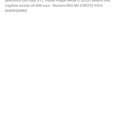
salesforce.com Italy S.r.l., Piazza Filippo Meda 5, 20121 Milano (MI)
Capitale sociale 10.000 euro - Numero REA MI-1785731 P.IVA
04959160963