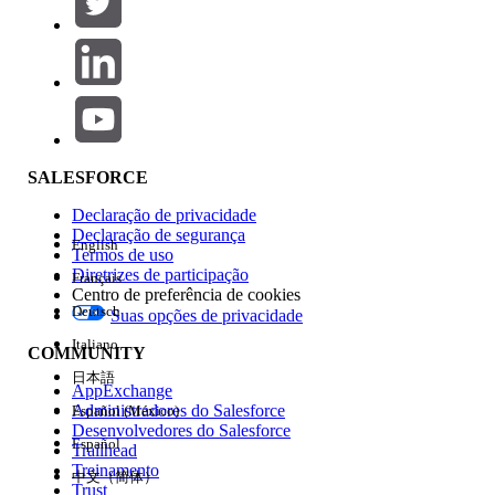
Adicionar
Área de produtos
Impacto do recurso
SALESFORCE
Declaração de privacidade
Declaração de segurança
English
Termos de uso
Diretrizes de participação
Français
Centro de preferência de cookies
Deutsch
Suas opções de privacidade
Edição
Italiano
COMMUNITY
日本語
AppExchange
Administradores do Salesforce
Español (México)
Desenvolvedores do Salesforce
Español
Trailhead
Experiência
Treinamento
中文（简体）
Trust