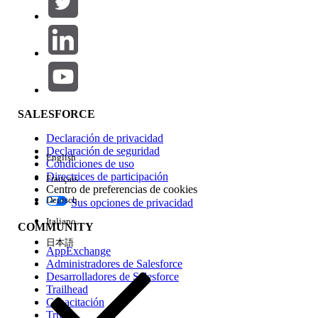
Agregar
Área de productos
Repercusión de función
SALESFORCE
Declaración de privacidad
Declaración de seguridad
English
Condiciones de uso
Directrices de participación
Français
Centro de preferencias de cookies
Deutsch
Sus opciones de privacidad
Edición
Italiano
COMMUNITY
日本語
AppExchange
Administradores de Salesforce
Desarrolladores de Salesforce
Trailhead
Experiencia
Capacitación
Trust