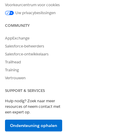
Voorkeurcentrum voor cookies
HEEFT DIT ARTIKEL UW PROBLEEM OPGELOST?
Uw privacybeslissingen
Laat ons weten wat we kunnen doen om te verbeteren!
COMMUNITY
Ja
Nee
AppExchange
Salesforce-beheerders
Salesforce-ontwikkelaars
Trailhead
Training
Vertrouwen
SUPPORT & SERVICES
Hulp nodig? Zoek naar meer
resources of neem contact met
een expert op.
Ondersteuning ophalen