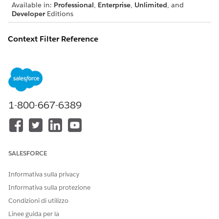
Available in:
Professional
,
Enterprise
,
Unlimited
, and
Developer
Editions
Context Filter Reference
WHAT’S
DETAILS
SUPPORTED
Maximum
Five
conditions
1-800-667-6389
Condition logic
AND only
Sorting
One attribute
Limit
Required when you specify sorting. For
example, to fetch and sort all
SALESFORCE
matching records without restricting
the results, enter a sufficiently high
Informativa sulla privacy
limit value.
Informativa sulla protezione
Filter scope
Context definition
Condizioni di utilizzo
Filters per
One
Linee guida per la