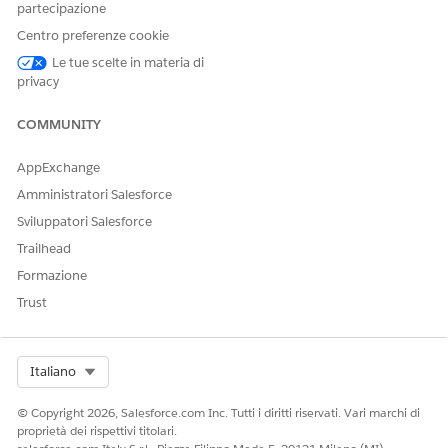
template
partecipazione
Centro preferenze cookie
Runtime selection
Not supported
Le tue scelte in materia di
Error handling
Fails if the attribute isn’t mapped
privacy
COMMUNITY
QUESTO ARTICOLO HA RISOLTO IL PROBLEMA?
AppExchange
Facci sapere, così possiamo migliorare!
Amministratori Salesforce
Sviluppatori Salesforce
Sì
No
Trailhead
Formazione
Trust
Select Org
Italiano
© Copyright 2026, Salesforce.com Inc. Tutti i diritti riservati. Vari marchi di
proprietà dei rispettivi titolari.