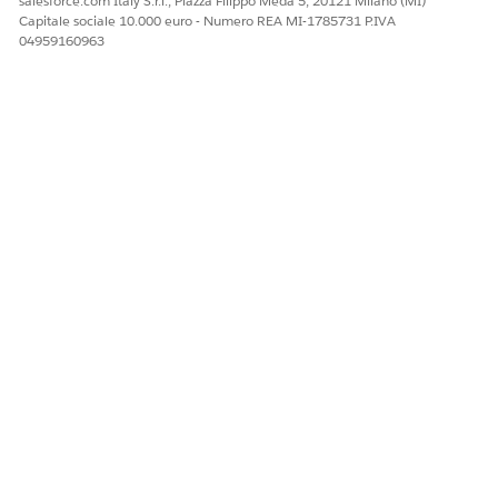
salesforce.com Italy S.r.l., Piazza Filippo Meda 5, 20121 Milano (MI)
Capitale sociale 10.000 euro - Numero REA MI-1785731 P.IVA
04959160963