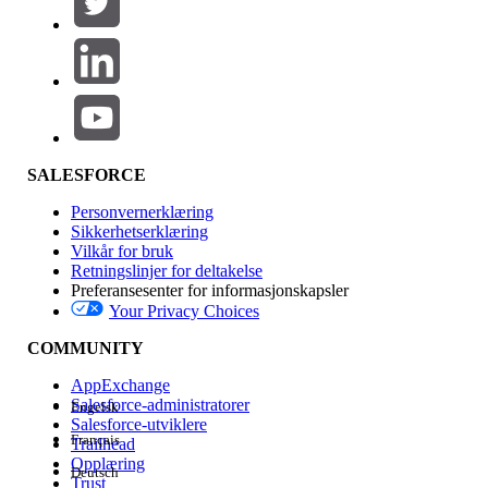
Legg til
Produktområde
Funksjonsinnvirkning
SALESFORCE
Personvernerklæring
Sikkerhetserklæring
Vilkår for bruk
Retningslinjer for deltakelse
Preferansesenter for informasjonskapsler
Your Privacy Choices
Utgave
COMMUNITY
AppExchange
Salesforce-administratorer
Engelsk
Salesforce-utviklere
Français
Trailhead
Erfaring
Opplæring
Deutsch
Trust