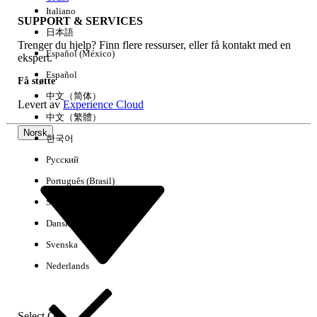
Italiano
SUPPORT & SERVICES
日本語
Trenger du hjelp? Finn flere ressurser, eller få kontakt med en
Fjern alle
Utført
Español (México)
ekspert.
Español
Få støtte
中文（简体）
Levert av
Experience Cloud
中文（繁體）
Norsk
한국어
Русский
Português (Brasil)
Suomi
Dansk
Svenska
Ingen resultater
Nederlands
Her er noen søketips
Kontroller stavemåten i søkeordene.
Select Org