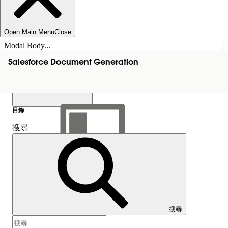
Open Main Menu
Close
Modal Body...
Salesforce Document Generation
目錄
搜尋
顯示目錄
目錄
搜尋