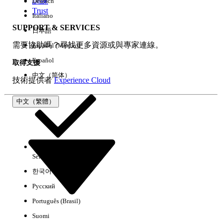
訓練
Deutsch
Trust
Italiano
SUPPORT & SERVICES
日本語
全部清除
完成
需要協助嗎？尋找更多資源或與專家連線。
Español (México)
Español
取得支援
中文（简体）
技術提供者
Experience Cloud
中文（繁體）
Select Org
中文（繁體）
한국어
Русский
沒有結果
Português (Brasil)
以下是搜尋小祕訣
Suomi