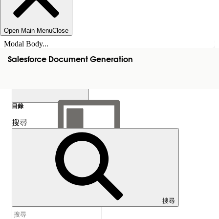
Open Main Menu
Close
Modal Body...
Salesforce Document Generation
目錄
搜尋
顯示目錄
目錄
搜尋