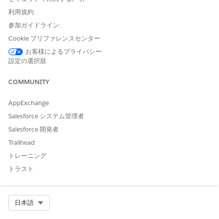
          "Product": "EasyDye",

利用規約
          "ParentQuoteLineItem": "0QLSG0000039GBx4AM"
        },

参加ガイドライン:
        {

Cookie プリファレンスセンター
          "ParentReference": "0Q0SG000001KUJ70AO",

お客様によるプライバシー
          "UnitPrice": 299.99,

設定の選択肢
          "QuotelineItemId": "0QLSG0000039GBu4AM",

          "children": [],

COMMUNITY
          "IdPath": "/0000000f21yf15g0025177630974265
          "Quantity": 8.25,

AppExchange
          "Product": "Propylene Glycol",

Salesforce システム管理者
          "ParentQuoteLineItem": "0QLSG0000039GBx4AM"
        },

Salesforce 開発者
        {

Trailhead
          "ParentReference": "0Q0SG000001KUJ70AO",

トレーニング
          "UnitPrice": 299.99,

          "QuotelineItemId": "0QLSG0000039GBt4AM",

トラスト
          "children": [],

          "IdPath": "/0000000f21yf15g0025177630974265
          "Quantity": 3.78,

Select Org
日本語
          "Product": "Fluid Film Corrosion Inhibitor"
          "ParentQuoteLineItem": "0QLSG0000039GBx4AM"