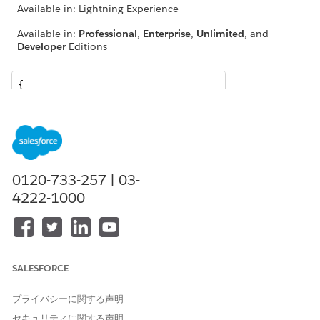
Available in: Lightning Experience
Available in:
Professional
,
Enterprise
,
Unlimited
, and
Developer
Editions
{

  "QuoteId": "0Q0SG000001KUJ70AO",

  "IdPath": "/0000000f21yf15g00251776309742657f187dfd
  "relatedRecords": [

    {

      "ParentReference": "0Q0SG000001KUJ70AO",

      "UnitPrice": 699.99,

0120-733-257 | 03-
      "QuotelineItemId": "0QLSG0000039GBx4AM",

4222-1000
      "children": [

        {

          "ParentReference": "0Q0SG000001KUJ70AO",

          "UnitPrice": 89.99,

          "QuotelineItemId": "0QLSG0000039GBv4AM",

SALESFORCE
          "children": [],

          "IdPath": "/0000000f21yf15g0025177630974265
プライバシーに関する声明
          "Quantity": 2.56,

セキュリティに関する声明