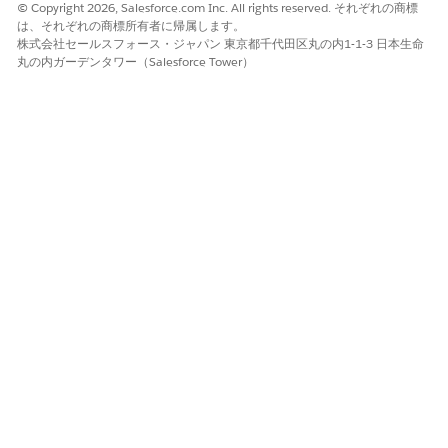
© Copyright 2026, Salesforce.com Inc. All rights reserved. それぞれの商標
        }

は、それぞれの商標所有者に帰属します。
      ],

株式会社セールスフォース・ジャパン 東京都千代田区丸の内1-1-3 日本生命
丸の内ガーデンタワー（Salesforce Tower）
      "IdPath": "/0000000f21yf15g00251776309742657f18
      "Quantity": 1,

      "Product": "Data Center Bundle"

    },

    {

      "ParentReference": "0Q0SG000001KUJ70AO",

      "UnitPrice": 1499.99,

      "QuotelineItemId": "0QLSG0000039GAN4A2",

      "children": [

        {

          "ParentReference": "0Q0SG000001KUJ70AO",

          "UnitPrice": 14.99,

          "QuotelineItemId": "0QLSG0000039GAM4A2",

          "children": [],

          "IdPath": "/0000000f21yf15g0025177630974265
          "Quantity": 1,

          "Product": "Keyboard",

          "ParentQuoteLineItem": "0QLSG0000039GAN4A2"
        },
