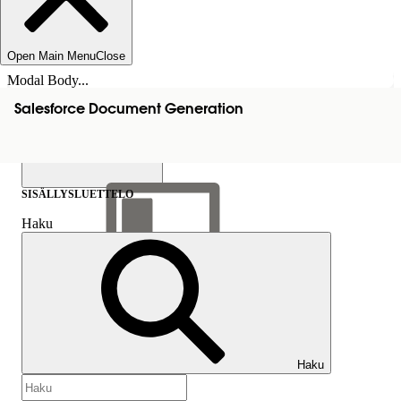
Open Main Menu
Close
Modal Body...
Salesforce Document Generation
SISÄLLYSLUETTELO
Haku
Näytä sisällysluettelo
Sisällysluettelo
Haku