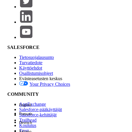
Tuotealue
Ominaisuuden vaikutus
SALESFORCE
Tietosuojalausunto
Turvatiedote
Käyttöehdot
Osallistumisohjeet
Evästeasetusten keskus
Your Privacy Choices
Edition
COMMUNITY
AppExchange
English
Salesforce-pääkäyttäjät
Français
Salesforce-kehittäjät
Trailhead
Deutsch
Kokemus
Koulutus
Trust
Italiano