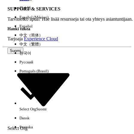
日本語
SUPPORT & SERVICES
Español (México)
Tarvitsetko apua? Hae lisää resursseja tai ota yhteys asiantuntijaan.
Tyhjennä kaikki
Valmis
Español
Hanki tukea
中文（简体）
Tarjoaja
Experience Cloud
中文（繁體）
Suomi
한국어
Русский
Português (Brasil)
Select Org
Suomi
Ei tuloksia
Dansk
Tässä on joitain hakuvinkkejä
Svenska
Select Org
Tarkista avainsanojesi oikeinkirjoitus.