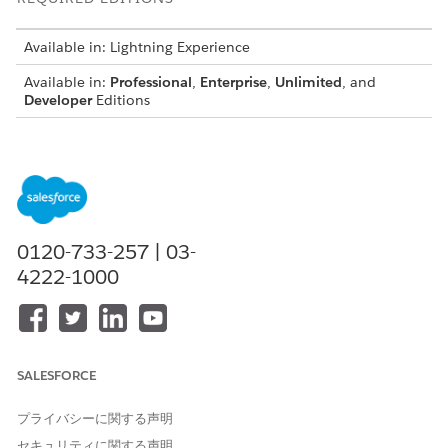
Available in: Lightning Experience
Available in:
Professional
,
Enterprise
,
Unlimited
, and
Developer
Editions
The batch document generation processing limit is
NOTE
2.5k documents per hour for files smaller than 1 MB.
0120-733-257 | 03-
Processing larger files in a batch reduces the overall
4222-1000
throughput per hour. In sandbox environments, the
DocGen throughput limit is 50 documents per hour and
1,200 documents per day per org.
SALESFORCE
CORE
DOCUME
USERS
DOCUMENT
NT
[INTERNA
GENERATION LIMITS
プライバシーに関する声明
GENERATI
L/EXTERN
ON
AL]
セキュリティに関する声明