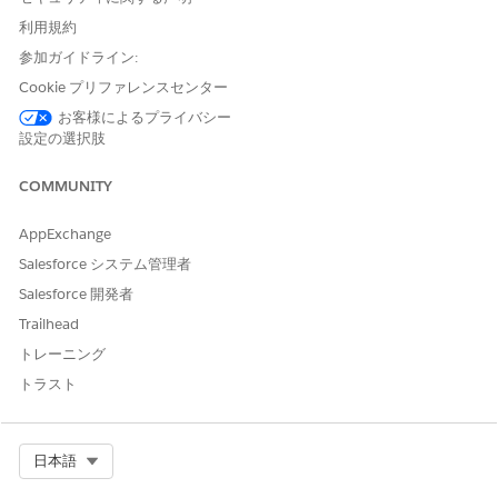
METHOD
利用規約
Salesforce
Omniscri
Salesf
2,500 per
10 MB
参加ガイドライン:
Documen
pt (Single
orce
hour per
per PDF*
t
Point
Digital
org
Cookie プリファレンスセンター
Generatio
Request),
Experi
お客様によるプライバシー
n
Apex
ence
設定の選択肢
(without
managed
Batch
Salesforc
2,500 per
10 MB
COMMUNITY
package)
Documen
e
hour per
per PDF*
t
org
AppExchange
Generatio
n
Salesforce システム管理者
Salesforce 開発者
Client-
Not
Not
Not
Side
Supporte
Applicabl
Applicabl
Trailhead
Documen
d
e
e
トレーニング
t
‌Generatio
トラスト
n
Select Org
日本語