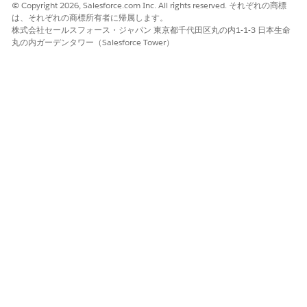
© Copyright 2026, Salesforce.com Inc. All rights reserved. それぞれの商標
は、それぞれの商標所有者に帰属します。
*With Revenue Cloud Advanced and Revenue Events
NOTE
株式会社セールスフォース・ジャパン 東京都千代田区丸の内1-1-3 日本生命
Starter licenses, high file-size document generation is
丸の内ガーデンタワー（Salesforce Tower）
limited to 50 documents per hour. A high file-size
document is any PDF, DOCX, or PPTX file sized between 10
MB and 200 MB.
この記事で問題は解決されましたか?
ご意見をお待ちしております。
はい
いいえ