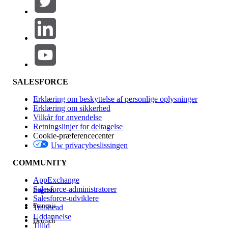
Produktområde
Funktionspåvirkning
SALESFORCE
Erklæring om beskyttelse af personlige oplysninger
Erklæring om sikkerhed
Vilkår for anvendelse
Retningslinjer for deltagelse
Cookie-præferencecenter
Uw privacybeslissingen
Version
COMMUNITY
AppExchange
Salesforce-administratorer
English
Salesforce-udviklere
Français
Trailhead
Experience
Uddannelse
Deutsch
Tillid