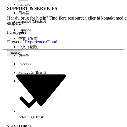
Italiano
SUPPORT & SERVICES
日本語
Har du brug for hjælp? Find flere ressourcer, eller få kontakt med e
Ryd alle
Udført
Español (México)
ekspert.
Español
Få support
中文（简体）
Drevet af
Experience Cloud
中文（繁體）
Dansk
한국어
Русский
Português (Brasil)
Suomi
Ingen resultater
Her er nogle søgetips
Select Org
Dansk
Kontroller stavemåden for dine søgeord.
Svenska
Select Org