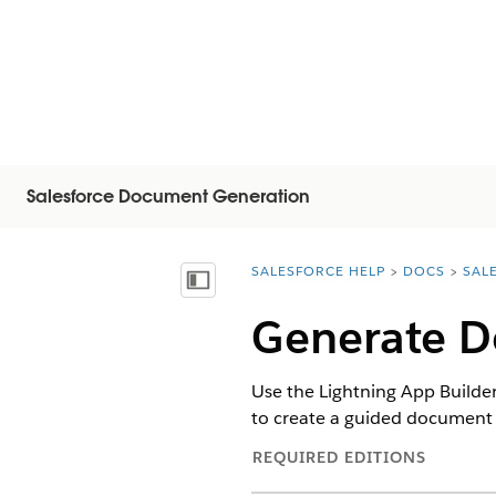
Salesforce Document Generation
SALESFORCE HELP
DOCS
SAL
You are here:
Mostrar índice
Generate D
Use the Lightning App Builde
to create a guided document 
REQUIRED EDITIONS