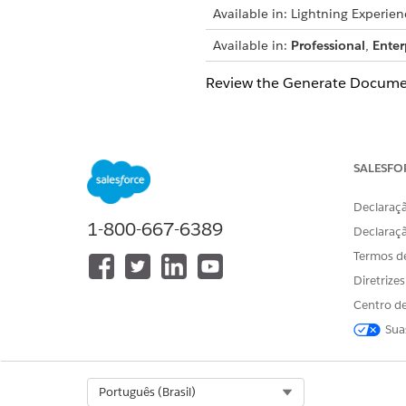
Available in: Lightning Experien
Available in:
Professional
,
Enter
Review the Generate Documen
Component Details
SALESFO
PROPERTY
Component Label
Declaraçã
1-800-667-6389
Declaraç
API Name
Termos d
Supported Formats
Diretrize
Invocation Context
Centro de
Output Behavior
Sua
Dependencies
Select Org
Português (Brasil)