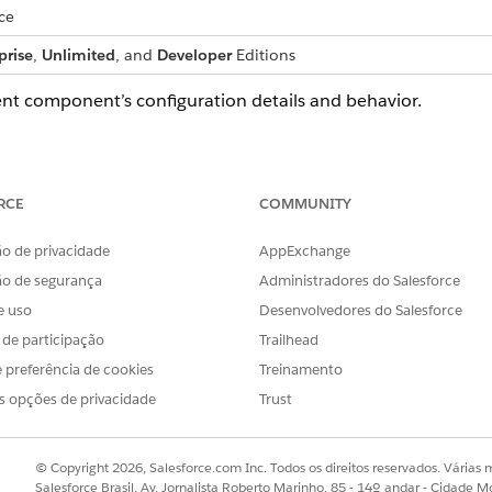
ce
prise
,
Unlimited
, and
Developer
Editions
t component’s configuration details and behavior.
RCE
COMMUNITY
DESCRIPTION
Generate Document
o de privacidade
AppExchange
ão de segurança
Administradores do Salesforce
GenerateDocument
e uso
Desenvolvedores do Salesforce
DOCX, PPTX, PDF
s de participação
Trailhead
Lightning record pages and Screen Flow
 preferência de cookies
Treinamento
Generates and attaches documents to records
s opções de privacidade
Trust
Salesforce Document Generation setting turned on
© Copyright 2026, Salesforce.com Inc. Todos os direitos reservados. Várias m
Salesforce Brasil, Av. Jornalista Roberto Marinho, 85 - 14º andar - Cidade M