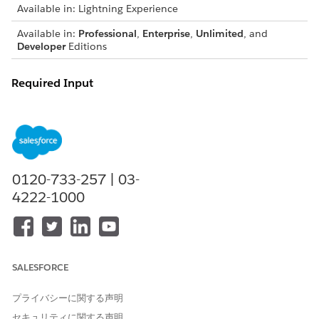
Available in: Lightning Experience
Available in:
Professional
,
Enterprise
,
Unlimited
, and
Developer
Editions
Required Input
Document generation passes token data automatically by
using a contract.
INPUT KEY
DESCRIPTION
REQUIRE
NOTES
D
0120-733-257 | 03-
TokenData
Context Service
Yes
You can’t
4222-1000
returns token data
pass
as a JSON string.
paramete
rs, such
as
startTime
SALESFORCE
,
endTime,
プライバシーに関する声明
flags, or
IDs.
セキュリティに関する声明