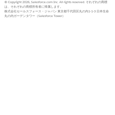
JSON
© Copyright 2026, Salesforce.com Inc. All rights reserved. それぞれの商標
string
は、それぞれの商標所有者に帰属します。
under
株式会社セールスフォース・ジャパン 東京都千代田区丸の内1-1-3 日本生命
the
丸の内ガーデンタワー（Salesforce Tower）
TokenDat
a key,
documen
t
generatio
n fails.
この記事で問題は解決されましたか?
ご意見をお待ちしております。
はい
いいえ