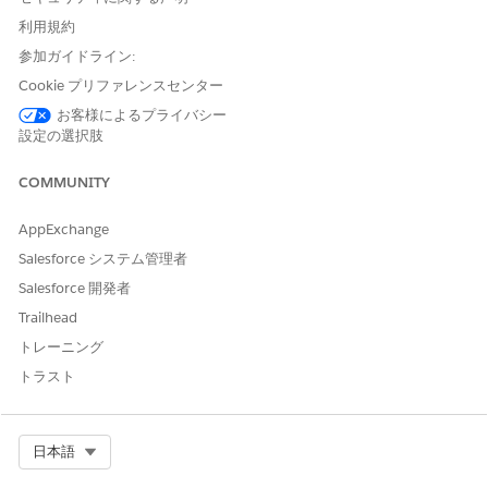
利用規約
All logic
derives
参加ガイドライン:
from
Cookie プリファレンスセンター
values
present
お客様によるプライバシー
設定の選択肢
in the
token
data.
COMMUNITY
AppExchange
Required Output
Salesforce システム管理者
Document generation expects the transform plug-in to return
Salesforce 開発者
token data in a specific structure.
Trailhead
OUTPUT KEY
DESCRIPTION
REQUIRE
NOTES
トレーニング
D
トラスト
TokenData
Transformed token
Yes
If the
data returns as a
plug-in
JSON string.
doesn’t
Select Org
日本語
return a
valid