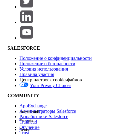
Добавить
Область продуктов
Влияние на функции
SALESFORCE
Положение о конфиденциальности
Положение о безопасности
Условия использования
Правила участия
Центр настроек cookie-файлов
Your Privacy Choices
Версия
COMMUNITY
AppExchange
Администраторы Salesforce
Английский
Разработчики Salesforce
Français
Trailhead
Возможности
Обучение
Deutsch
Trust