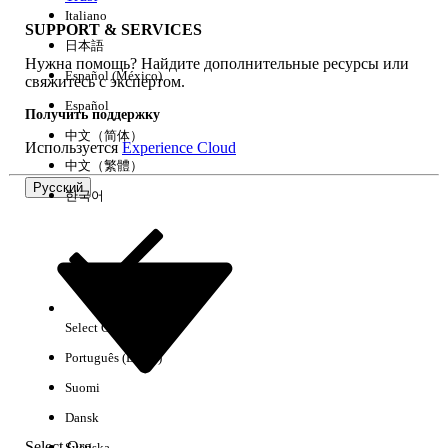
Italiano
SUPPORT & SERVICES
日本語
Нужна помощь? Найдите дополнительные ресурсы или
Очистить все
Готово
Español (México)
свяжитесь с экспертом.
Español
Получить поддержку
中文（简体）
Используется
Experience Cloud
中文（繁體）
Русский
한국어
Select Org
Русский
Português (Brasil)
Результаты отсутствуют
Suomi
Ниже приведены некоторые советы по поиску.
Dansk
Проверьте орфографию ключевых слов.
Select Org
Svenska