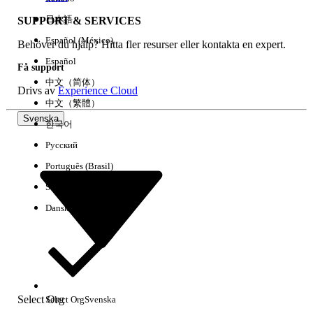
日本語
SUPPORT & SERVICES
Español (México)
Behöver du hjälp? Hitta fler resurser eller kontakta en expert.
Rensa alla
Klart
Español
Få support
中文（简体）
Drivs av
Experience Cloud
中文（繁體）
Svenska
한국어
Русский
Português (Brasil)
Suomi
Dansk
Inga resultat
Här är några söktips
Select Org
Select Org
Svenska
Kontrollera stavningen av dina nyckelord.